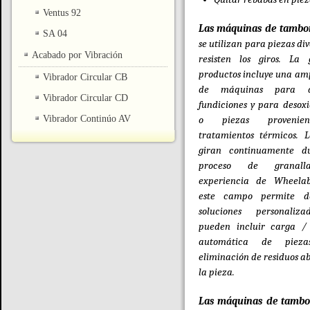
Ventus 92
Las máquinas de tambor
SA 04
se utilizan para piezas di
Acabado por Vibración
resisten los giros. L
productos incluye una am
Vibrador Circular CB
de máquinas para d
Vibrador Circular CD
fundiciones y para desoxi
Vibrador Continúo AV
o piezas provenie
tratamientos térmicos. L
giran continuamente d
proceso de granall
experiencia de Wheela
este campo permite de
soluciones personaliz
pueden incluir carga /
automática de piez
eliminación de residuos ab
la pieza.
Las máquinas de tambo