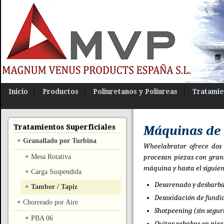
Inicio
Productos
Poliuretanos y Poliureas
Tratamie
Tratamientos Superficiales
Máquinas de 
Granallado por Turbina
Wheelabrator ofrece dos
Mesa Rotativa
procesan piezas con gran
máquina y hasta el siguien
Carga Suspendida
Desarenado y desbarba
Tambor / Tapiz
Desoxidación de fundici
Chorreado por Aire
Shotpeening (sin segur
PBA 06
Quitar rebabas en piez